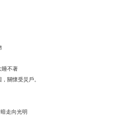
；
物
大睡不著
園，關懷受災戶。
陰暗走向光明