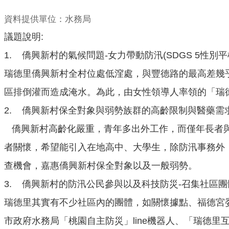
資料提供單位：水務局
議題說明:
1.
僑興新村的氣候問題-女力帶動防汛(SDGS 5性別平權
瑞德里僑興新村全村位處低漥處，與豐德路的最高差幾
區排倒灌而造成淹水。為此，由女性領導人率領的「瑞
2.
僑興新村保全對象與弱勢族群的高齡限制與醫藥需求-青
僑興新村高齡化嚴重，青年多出外工作，而僅年長者與
者關懷，希望能引入在地高中、大學生，除防汛事務外
查機會，嘉惠僑興新村保全對象以及一般弱勢。
3.
僑興新村的防汛公民參與以及科技防災-召集社區團體共
瑞德里其實有不少社區內的團體，如關懷據點、福德宮委
市政府水務局「桃園自主防災」line機器人、「瑞德