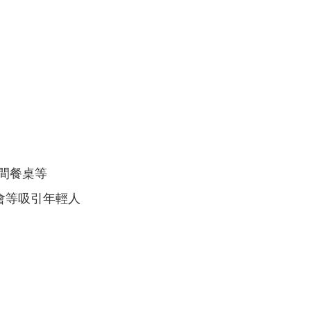
田間餐桌等
酒會等吸引年輕人