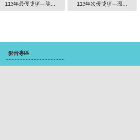
113年最優獎項—龍...
113年次優獎項—環...
影音專區