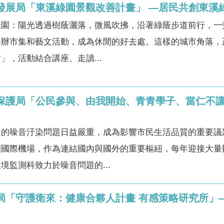
市發展局「東溪綠園景觀改善計畫」 —居民共創東
綠園：陽光透過樹蔭灑落，微風吹拂，沿著綠蔭步道前行，一
辦市集和藝文活動，成為休閒的好去處。這樣的城市角落，正
」，活動結合講座、走讀...
境保護局「公民參與、由我開始、青青學子、當仁不
中的噪音汙染問題日益嚴重，成為影響市民生活品質的重要議
園國際機場，作為連結國內與國外的重要樞紐，每年迎接大量
境監測科致力於噪音問題的...
生局「守護衛來：健康合夥人計畫 有感策略研究所