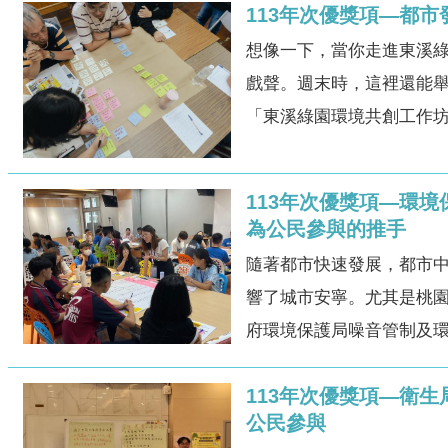
113年次優獎項—都
想像一下，當你走進東溪
戲聲。週末時，這裡還能舉
「東溪綠園環境共創工作坊
113年次優獎項—環
為公民參與的推手
隨著都市快速發展，都市
響了城市安寧。尤其是桃
府環境保護局噪音管制及環
113年次優獎項—衛
公民參與