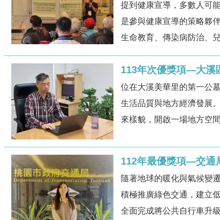
提到健康宣導，多數人可
是參與健康宣導的策略夥伴
生命教育、傳染病防治、兒童
113年次優獎項—大
位在大溪美華里的第一公
生活品質與地方經濟發展。
來樣貌，開啟一場地方空間
112年最優獎項—交
隨著地球的暖化與氣候變遷
積極推廣綠色交通，建立低
全面完成將公共自行車升級為