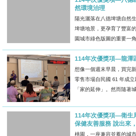
然環境治理
陽光灑落在八德埤塘自然
埤塘地景，更孕育了豐富
園城市綠色版圖的重要一角
114年次優獎項—龍
想像一個週末早晨，買完
零售市場自民國 61 年
「家的延伸」。然而隨著城市
114年次優獎項—衛
保健友善服務 說出來
桃園，一座兼容並蓄的城