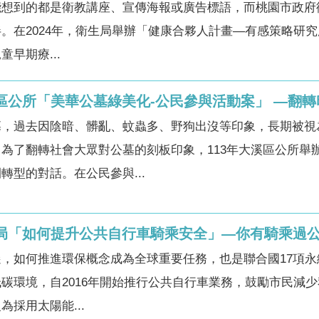
能想到的都是衛教講座、宣傳海報或廣告標語，而桃園市政府
。在2024年，衛生局舉辦「健康合夥人計畫—有感策略研
早期療...
溪區公所「美華公墓綠美化-公民參與活動案」 —翻
墓，過去因陰暗、髒亂、蚊蟲多、野狗出沒等印象，長期被視
為了翻轉社會大眾對公墓的刻板印象，113年大溪區公所舉
轉型的對話。在公民參與...
通局「如何提升公共自行車騎乘安全」—你有騎乘過
，如何推進環保概念成為全球重要任務，也是聯合國17項永
碳環境，自2016年開始推行公共自行車業務，鼓勵市民減少
採用太陽能...