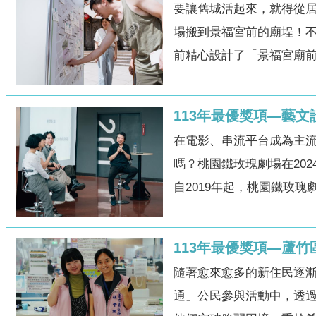
要讓舊城活起來，就得從
場搬到景福宮前的廟埕！
前精心設計了「景福宮廟前
113年最優獎項—藝
在電影、串流平台成為主
嗎？桃園鐵玫瑰劇場在20
自2019年起，桃園鐵玫瑰劇
113年最優獎項—蘆
隨著愈來愈多的新住民逐漸
通」公民參與活動中，透