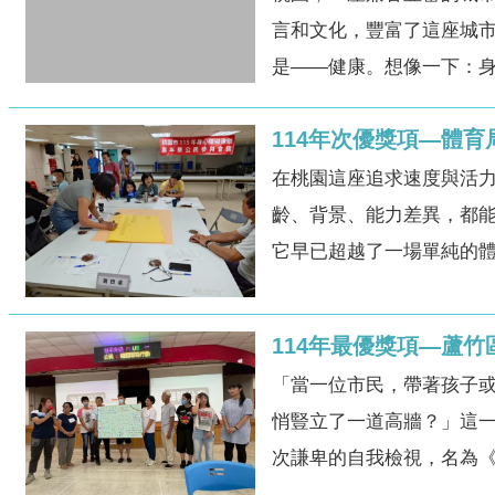
言和文化，豐富了這座城
是——健康。想像一下：身.
114年次優獎項—體育
在桃園這座追求速度與活
齡、背景、能力差異，都
它早已超越了一場單純的體
114年最優獎項—蘆
「當一位市民，帶著孩子或
悄豎立了一道高牆？」這
次謙卑的自我檢視，名為《性平