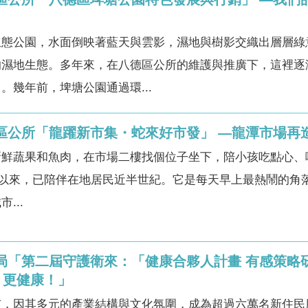
生態公園，水面倒映著藍天與雲影，濕地與樹影交織出層層綠
的濕地生態。多年來，在八德區公所的維護與推廣下，這裡逐
。幾年前，埤塘公園通過環...
潭區公所「龍躍新市集・蛇來好市發」 —龍潭市場
新鮮蔬果和魚肉，在市場二樓找個位子坐下，陪小孩吃點心、
成立以來，已陪伴在地居民近半世紀。它是每天早上最熱鬧的
...
生局「第二屆守護衛來：「健康合夥人計畫 有感策
，更健康！」
市，因其多元的產業結構與文化氛圍，成為超過六萬名新住民